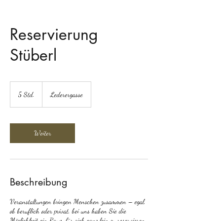
Reservierung
Stüberl
5 Std.
5
Lederergasse
S
t
d
.
Weiter
Beschreibung
Veranstaltungen bringen Menschen zusammen – egal,
ob beruflich oder privat, bei uns haben Sie die
Möglichkeit ein Raum für sich ganz lein zu reservieren.